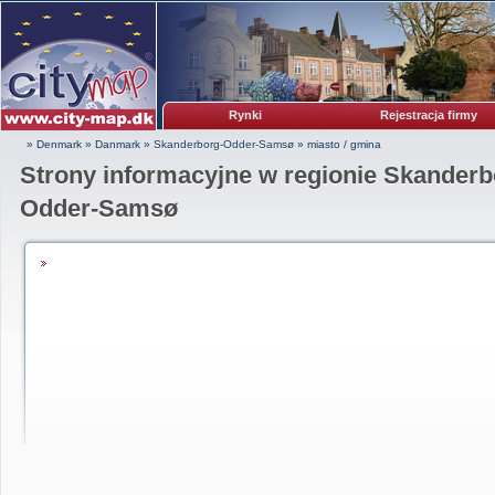
Rynki
Rejestracja firmy
» Denmark
»
Danmark
»
Skanderborg-Odder-Samsø
»
miasto / gmina
Strony informacyjne w regionie Skanderb
Odder-Samsø