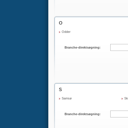
O
Odder
Branche-direktsøgning:
S
Samsø
Sk
Branche-direktsøgning: