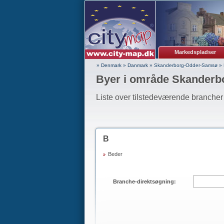
Markedspladser
» Denmark
»
Danmark
»
Skanderborg-Odder-Samsø
»
Byer i område Skander
Liste over tilstedeværende brancher 
B
Beder
Branche-direktsøgning: