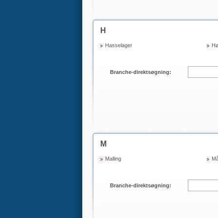
H
Hasselager
Hø
Branche-direktsøgning:
M
Malling
Må
Branche-direktsøgning: