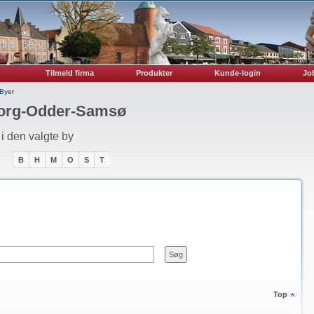
Tilmeld firma
Produkter
Kunde-login
Job
Byer
borg-Odder-Samsø
i den valgte by
B
H
M
O
S
T
Top