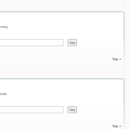
rning
Top
rslet
Top