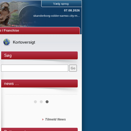
Vælg sprog
07.08.2026
skanderborg-odder-samso.city-m...
 / Franchise
Kortoversigt
Søg
news …
Tilmeld News